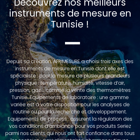
Découvrez nos meilleurs
instruments de mesure en
Tunisie !
—
Depuis sa création, AFRIMESURE a choisi trois axes des
instruments de mesure en Tunisie dont elle est
spécialiste : pour la mesure de plusieurs grandeurs
physique : température, humidité, vitesse d’air,
pression, gaz…. comme la vente des thermomètres
Tunisie. Equipements de laboratoire : une gamme
variée est à votre disposition pour les analyses de
routine ou pour la recherche et développement.
Equipements de process : assurent la régulation des
vos conditions d’ambiance pour vos produits Seriez
parmi nos clients qui nous ont fait confiance dans tous